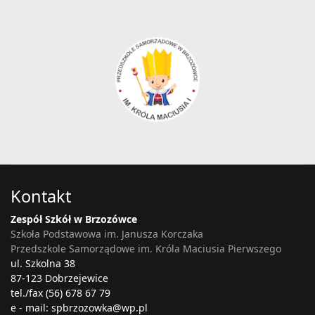
Kontakt
Zespół Szkół w Brzozówce
Szkoła Podstawowa im. Janusza Korczaka
Przedszkole Samorządowe im. Króla Maciusia Pierwszego
ul. Szkolna 38
87-123 Dobrzejewice
tel./fax (56) 678 67 79
e - mail: spbrzozowka@wp.pl