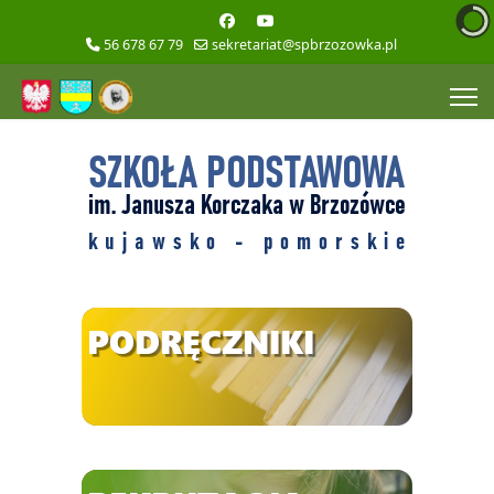
56 678 67 79
sekretariat@spbrzozowka.pl