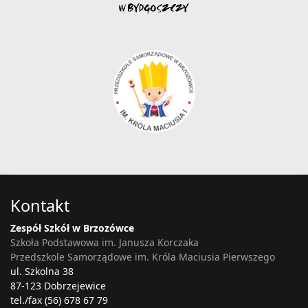
Kontakt
Zespół Szkół w Brzozówce
Szkoła Podstawowa im. Janusza Korczaka
Przedszkole Samorządowe im. Króla Maciusia Pierwszego
ul. Szkolna 38
87-123 Dobrzejewice
tel./fax (56) 678 67 79