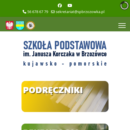
56 678 67 79
sekretariat@spbrzozowka.pl