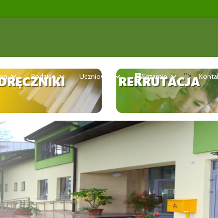
">
ron
Rodzice
Uczniowie
Egzamin
Konta