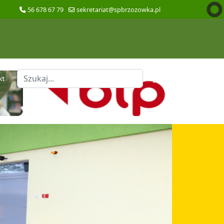
56 678 67 79
sekretariat@spbrzozowka.pl
Szukaj
kt