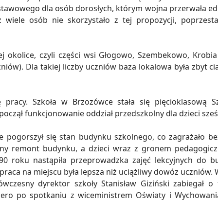
stawowego dla osób dorosłych, którym wojna przerwała ed
ż wiele osób nie skorzystało z tej propozycji, poprzest
j okolice, czyli części wsi Głogowo, Szembekowo, Krobia
czniów). Dla takiej liczby uczniów baza lokalowa była zbyt
 pracy. Szkoła w Brzozówce stała się pięcioklasową Sz
oczął funkcjonowanie oddział przedszkolny dla dzieci sześc
e pogorszył się stan budynku szkolnego, co zagrażało be
owny remont budynku, a dzieci wraz z gronem pedagogic
990 roku nastąpiła przeprowadzka zajęć lekcyjnych do 
 praca na miejscu była lepsza niż uciążliwy dowóz uczniów
wczesny dyrektor szkoły Stanisław Giziński zabiegał 
iero po spotkaniu z wiceministrem Oświaty i Wychowani