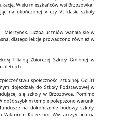
ukację. Wielu mieszkańców wsi Brzozówka i
ając na ukończonej V czy VI klasie szkoły
 i Mierzynek. Liczba uczniów wahała się w
 ciasna, dlatego lekcje prowadzono również w
kołą Filialną Zbiorczej Szkoły Gminnej w
ioletnich.
zpieczeństwu społeczności szkolnej. Od 31
znym dojeżdżały do Szkoły Podstawowej w
budującej się szkoły w Brzozówce. Pomimo
. W dość szybkim tempie polepszono warunki
o fundusze na dokończenie budowy szkoły.
a Wiktorem Kulerskim. Wystarczyło ich na