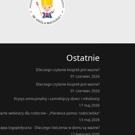
Ostatnie
Dlaczego czytanie książek jest ważne?
01 czerwiec 2026
Dlaczego czytanie książek jest ważne?
01 czerwiec 2026
Kryzys emocjonalny i samobójczy dzieci i młodzieży
17 maj 2026
arte webinary dla rodziców - „Pierwsza pomoc rodzicielska”
13 maj 2026
rapia logopedyczna - Dlaczego ćwiczenia w domu są ważne?
12 kwiecień 2026