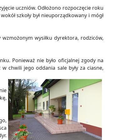
zyjęcie uczniów. Odłożono rozpoczęcie roku
en wokół szkoły był nieuporządkowany i mógł
y wzmożonym wysiłku dyrektora, rodziców,
ku. Ponieważ nie było oficjalnej zgody na
 chwili jego oddania sale były za ciasne,
nie
kę,
go,
sca
yr.