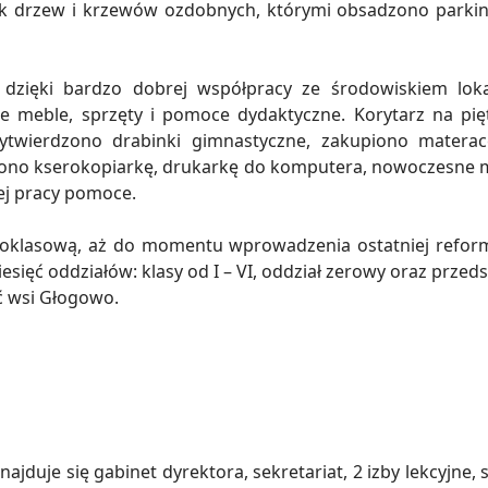
ek drzew i krzewów ozdobnych, którymi obsadzono parkin
dzięki bardzo dobrej współpracy ze środowiskiem loka
we meble, sprzęty i pomoce dydaktyczne. Korytarz na pi
ytwierdzono drabinki gimnastyczne, zakupiono matera
iono kserokopiarkę, drukarkę do komputera, nowoczesne 
ej pracy pomoce.
ioklasową, aż do momentu wprowadzenia ostatniej reformy
ziesięć oddziałów: klasy od I – VI, oddział zerowy oraz p
ć wsi Głogowo.
najduje się gabinet dyrektora, sekretariat, 2 izby lekcyjne,