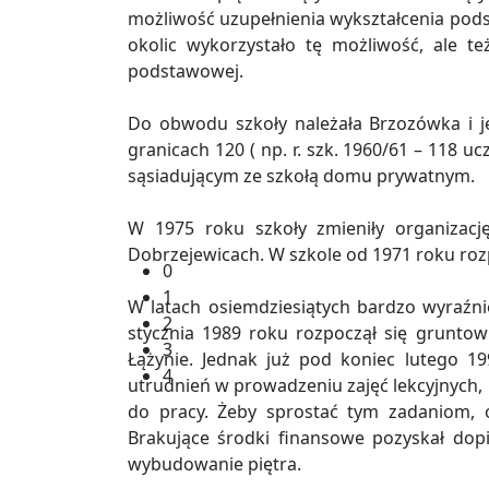
możliwość uzupełnienia wykształcenia pod
okolic wykorzystało tę możliwość, ale te
podstawowej.
Do obwodu szkoły należała Brzozówka i je
granicach 120 ( np. r. szk. 1960/61 – 118 u
sąsiadującym ze szkołą domu prywatnym.
W 1975 roku szkoły zmieniły organizację
Dobrzejewicach. W szkole od 1971 roku rozp
0
1
W latach osiemdziesiątych bardzo wyraźni
2
stycznia 1989 roku rozpoczął się grunt
3
Łążynie. Jednak już pod koniec lutego 1
4
utrudnień w prowadzeniu zajęć lekcyjnych,
do pracy. Żeby sprostać tym zadaniom, ó
Brakujące środki finansowe pozyskał dop
wybudowanie piętra.