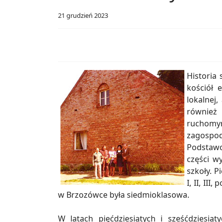
21 grudzień 2023
Historia 
kościół e
lokalnej
również 
ruchomym
zagospo
Podstawo
części w
szkoły. P
I, II, II
w Brzozówce była siedmioklasowa.
W latach pięćdziesiątych i sześćdziesi