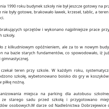
nia 1990 roku budynek szkoły nie był jeszcze gotowy na pr
e nie były gotowe, brakowało ławek, krzeseł, tablic, a ter
ci.
rakujących sprzętów i wykonano najpilniejsze prace prz
h szkoły.
ło z kilkudniowym opóźnieniem, ale za to w nowym budyn
n na bazie starych fundamentów, co spowodowało, iż już w
i gimnastycznej.
zekał teren przy szkole. W każdym roku, systematycz
rodzono szkołę, wybetonowano boisko do gry w koszyków
 piłkę nożną.
anizowania miejsca na parking dla autobusu szkolne
 ze starego sadu przed szkołą i przygotowano miej
odów osobowych.W darze od Nadleśnictwa Dobrzejewice d