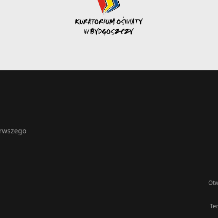
erwszego
Otw
Te