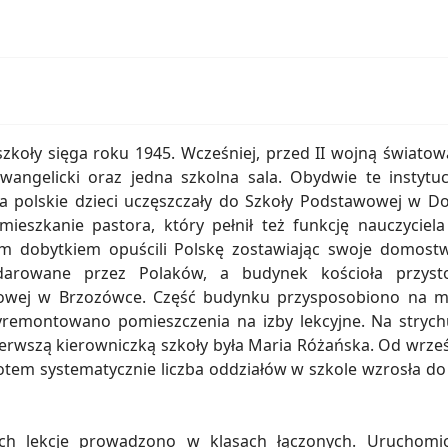
szkoły sięga roku 1945. Wcześniej, przed II wojną światową
wangelicki oraz jedna szkolna sala. Obydwie te instytucj
, a polskie dzieci uczęszczały do Szkoły Podstawowej w D
mieszkanie pastora, który pełnił też funkcję nauczyci
 dobytkiem opuścili Polskę zostawiając swoje domostwa,
darowane przez Polaków, a budynek kościoła przyst
wej w Brzozówce. Część budynku przysposobiono na mies
yremontowano pomieszczenia na izby lekcyjne. Na strych
ierwszą kierowniczką szkoły była Maria Różańska. Od wrześn
I, potem systematycznie liczba oddziałów w szkole wzrosła
ątych lekcje prowadzono w klasach łączonych. Uruchomi