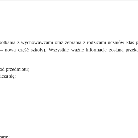
otkania z wychowawcami
oraz zebrania z rodzicami uczniów klas p
e – nowa część szkoły). Wszystkie ważne informacje zostaną prze
 od przedmiotu)
cza się:
zarny