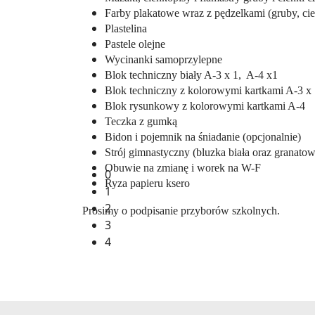
Farby plakatowe wraz z pędzelkami (gruby, cie
Plastelina
Pastele olejne
Wycinanki samoprzylepne
Blok techniczny biały A-3 x 1,
A-4 x1
Blok techniczny z kolorowymi kartkami A-3 x 
Blok rysunkowy z kolorowymi kartkami A-4
Teczka z gumką
Bidon i pojemnik na śniadanie (opcjonalnie)
Strój gimnastyczny (bluzka biała oraz granato
Obuwie na zmianę i worek na W-F
0
Ryza papieru ksero
1
2
Prosimy o podpisanie przyborów szkolnych.
3
4