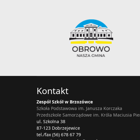
Kontakt
Zespół Szkół w Brzozówce
Szkoła Podstawowa im. Janusza Korczaka
Przedszkole Samorządowe im. Króla Maciusia Pi
ul. Szkolna 38
87-123 Dobrzejewice
tel./fax (56) 678 67 79