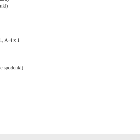
nki)
1, A-4 x 1
we spodenki)