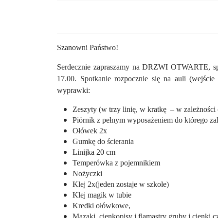
Szanowni Państwo!
Serdecznie zapraszamy na DRZWI OTWARTE, sp
17.00. Spotkanie rozpocznie się na auli (wejści
wyprawki:
Zeszyty (w trzy linię, w kratkę
– w zależności
Piórnik z pełnym wyposażeniem do którego zali
Ołówek 2x
Gumkę do ścierania
Linijka 20 cm
Temperówka z pojemnikiem
Nożyczki
Klej 2x(jeden zostaje w szkole)
Klej magik w tubie
Kredki ołówkowe,
Mazaki, cienkopisy i flamastry gruby i cienki c