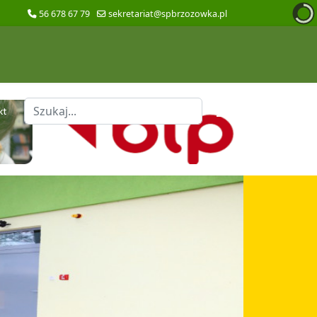
56 678 67 79
sekretariat@spbrzozowka.pl
Szukaj
kt