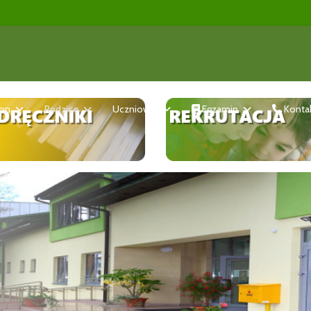
ron
Rodzice
Uczniowie
Egzamin
Konta